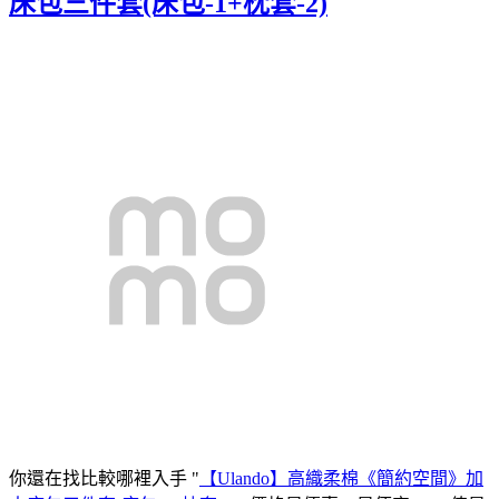
床包三件套(床包-1+枕套-2)
你還在找比較哪裡入手 "
【Ulando】高織柔棉《簡約空間》加