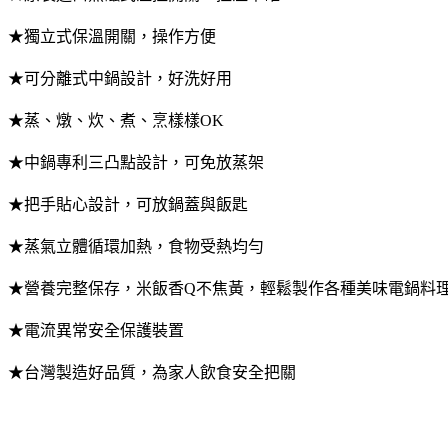
★獨立式保溫開關，操作方便
★可分離式中鍋設計，好洗好用
★蒸、燉、炊、煮、烹樣樣OK
★中鍋專利三凸點設計，可免放蒸架
★把手貼心設計，可放鍋蓋與飯匙
★蒸氣立體循環加熱，食物受熱均勻
★營養完整保存，米飯香Q不焦黃，輕鬆製作各種美味電鍋料
★電流異常安全保護裝置
★台灣製造好品質，為家人飲食安全把關