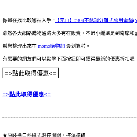
你還在找比較哪裡入手 "
【元山】#304不銹鋼分離式萬用電鍋(YS-
雖然各大網路購物通路大多有在販賣，不過小編還是到奇摩和goo
幫您整理出來在
momo購物網
最划算啦。
有需要的網友們可以點擊下面按鈕即可獲得最新的優惠折扣喔
=>點此取得優惠<=
★原裝進口熱磁式溫控開關，控溫準確