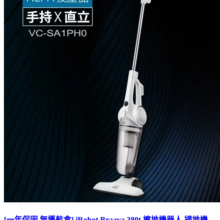
[一年保固,無導航盒] iRobot Braava 380t 擦地機器人 掃地機