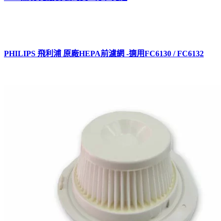
PHILIPS 飛利浦 原廠HEPA前濾網 -適用FC6130 / FC6132