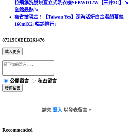
拉飛瀑洗脫烘直立式洗衣機SFBWD12W【三井3C】↘
全館最熱↘
瘋省搶現金！【Taiwan Yes】深海活妍白金潔顏幕絲
160mlX2↓暢銷排行↓
87215C0EEB261476
載入更多
公開留言
私密留言
發佈留言
請先
登入
以發表留言。
Recommended