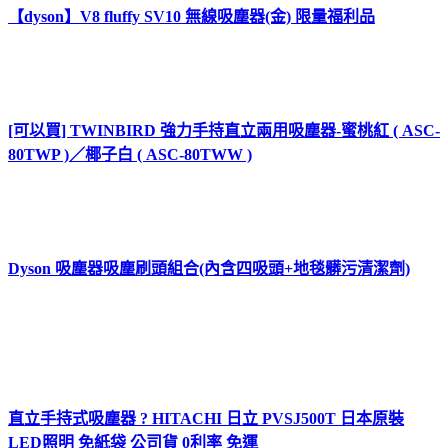
【dyson】V8 fluffy SV10 無線吸塵器(金) 限量福利品
[可以買] TWINBIRD 強力手持直立兩用吸塵器-蜜桃紅 ( ASC-
80TWP )／椰子白 ( ASC-80TWW )
Dyson 吸塵器吸塵刷頭組合(內含四吸頭+地毯髒污清潔劑)
直立手持式吸塵器 ? HITACHI 日立 PVSJ500T 日本原裝
LED照明 免紙袋 公司貨 0利率 免運