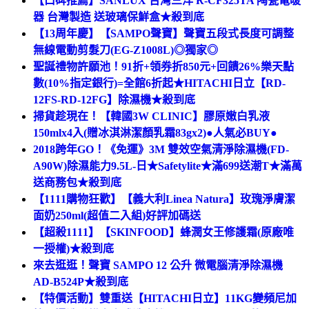
【口碑推薦】SANLUX 台灣三洋 R-CF325TA 陶瓷電暖
器 台灣製造 送玻璃保鮮盒★殺到底
【13周年慶】【SAMPO聲寶】聲寶五段式長度可調整
無線電動剪髮刀(EG-Z1008L)◎獨家◎
聖誕禮物許願池！91折+領券折850元+回饋26%樂天點
數(10%指定銀行)=全館6折起★HITACHI日立【RD-
12FS-RD-12FG】除濕機★殺到底
掃貨趁現在！【韓國3W CLINIC】膠原嫩白乳液
150mlx4入(贈冰淇淋潔顏乳霜83gx2)●人氣必BUY●
2018跨年GO！《免運》3M 雙效空氣清淨除濕機(FD-
A90W)除濕能力9.5L-日★Safetylite★滿699送潮T★滿萬
送商務包★殺到底
【1111購物狂歡】【義大利Linea Natura】玫瑰淨膚潔
面奶250ml(超值二入組)好評加碼送
【超殺1111】【SKINFOOD】蜂潤女王修護霜(原廠唯
一授權)★殺到底
來去逛逛！聲寶 SAMPO 12 公升 微電腦清淨除濕機
AD-B524P★殺到底
【特價活動】雙重送【HITACHI日立】11KG變頻尼加